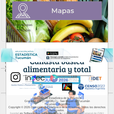
Banco de Mapas
Visor de Mapas
Valorización mensual de la Canasta Básica Alimentaria - junio 2026
La Dirección de Estadística de la Provincia (DEP) publicó el valor de
la Canasta Básica Alimentaria (CBA). Durante el mes de junio, la
variación mensual de la CBA con respecto a mayo de 2026 fue de
0,9%.
VER INFORME...
Dirección de Estadística de la Provincia
Gral. Paz 159 (T4000BLC) - San Miguel de Tucumán
Tucumán - Argentina
Copyright © 2026 Dirección de Estadística de la Provincia. Todos los derechos
reservados.
Joomla!
es Software libre publicado bajo la
Licencia Pública General de GNU.