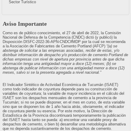
Sector Turístico
Aviso Importante
Como es de público conocimiento, el 27 de abril de 2022, la Comisión
Nacional de Defensa de la Competencia (CNDC) dictó (y publicó) la
Disposición DISFC-2022-36-APN-CNDC#MDP por la cual se recomienda
a la Asociación de Fabricantes de Cemento Portland (AFCP)
“(a) se
abstenga de solicitar a las empresas asociadas, recibir de estas, y/o
distribuir información de despacho y/o producción de cemento Portland de
dichas empresas con nivel de apertura por provincia antes de que dicha
información tenga una antigüedad mayor a doce (12) meses; (b) se
abstenga de publicar información con una antigüedad menor a doce (12)
meses, salvo si se la presenta agregada a nivel nacional.”
El Indicador Sintético de Actividad Económica de Tucumán (ISAET)
como todo indicador de coyuntura depende para su construcción de
variables de coyuntura; la variable de mayor incidencia en el cálculo del
ISAET son los despachos mensuales de cemento a la provincia de
Tucumán; si no se puede disponer, en el mes en curso, de esta variable
sino que se disponen los de 1 año hacia atrás, obviamente, el indicador
de coyuntura pierde su esencia. Por este motivo, la Dirección de
Estadística de la Provincia discontinuará temporariamente la publicación
del ISAET hasta tanto se pueda: a) encontrar una variable proxy de
despachos de cemento, o bien b) desarrollar una metodología alternativa
que no dependa sustantivamente de los despachos de cemento.