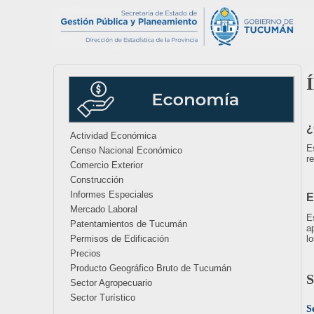
¿
Actividad Económica
E
Censo Nacional Económico
r
Comercio Exterior
Construcción
Informes Especiales
E
Mercado Laboral
E
Patentamientos de Tucumán
a
Permisos de Edificación
l
Precios
Producto Geográfico Bruto de Tucumán
S
Sector Agropecuario
Sector Turístico
S